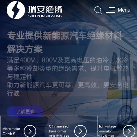
Menu
为您提供完善可靠的质量保证
通过德国TUV的ISO9001、ISO14001及
IATF16949的认证
不断地完善加工产能
Oil immersed
High voltage
Micro motor
transformer
generator
工业电机
油浸式变压器
高压发电机