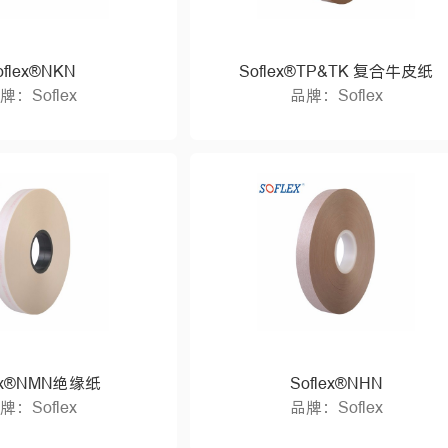
oflex®NKN
Soflex®TP&TK 复合牛皮纸
牌：Soflex
品牌：Soflex
lex®NMN绝缘纸
Soflex®NHN
牌：Soflex
品牌：Soflex