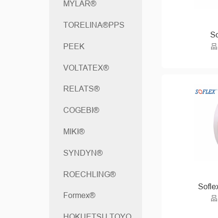
MYLAR®
TORELINA®PPS
S
品
PEEK
VOLTATEX®
RELATS®
COGEBI®
MIKI®
SYNDYN®
ROECHLING®
Sof
Formex®
品
HOKUETSU TOYO