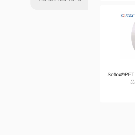
Soflex®P
品