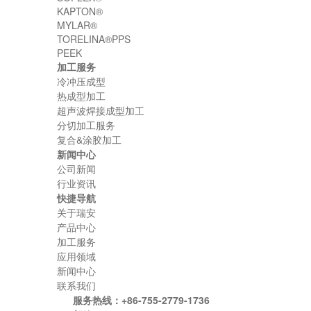
KAPTON®
MYLAR®
TORELINA®PPS
PEEK
加工服务
冷冲压成型
热成型加工
超声波焊接成型加工
分切加工服务
复合&涂胶加工
新闻中心
公司新闻
行业资讯
快捷导航
关于瑞安
产品中心
加工服务
应用领域
新闻中心
联系我们
服务热线：+86-755-2779-1736