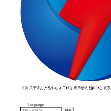
首页
关于瑞安
产品中心
加工服务
应用领域
新闻中心
联系
Language