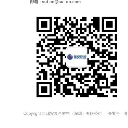
邮箱：sui-on@sui-on.com
Copyright © 瑞安复合材料（深圳）有限公司
备案号：粤IC