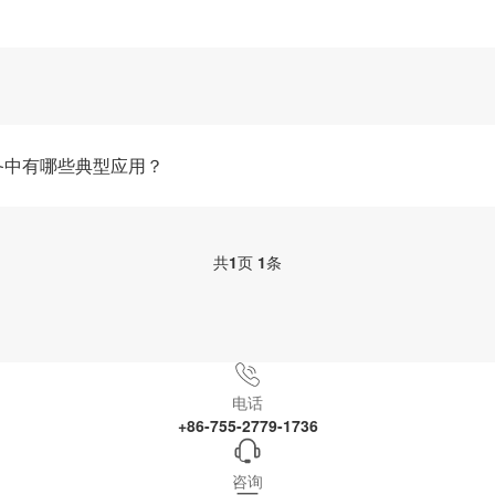
备中有哪些典型应用？
共
1
页
1
条
电话
+86-755-2779-1736
咨询