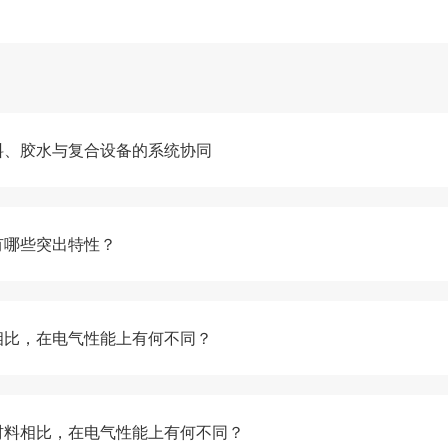
料、胶水与复合设备的系统协同
有哪些突出特性？
相比，在电气性能上有何不同？
材料相比，在电气性能上有何不同？