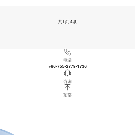
共
1
页
4
条
电话
+86-755-2779-1736
咨询
顶部