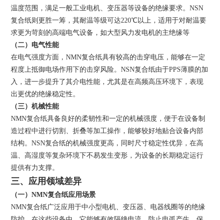
温度范围，满足一般工业电机、变压器等设备的绝缘要求。NSN
复合纸则更胜一筹，其耐温等级可达220℃以上，适用于对耐温要
求更为苛刻的高端电气设备，如大型风力发电机的主绝缘等
（二）电气性能
在电气强度方面，
NMN复合纸具有较高的击穿电压，能够在一定
程度上抵御电场作用下的击穿风险。NSN复合纸由于PPS薄膜的加
入，进一步提升了其介电性能，尤其是在高频高压环境下，表现
出更优的绝缘稳定性。
（三）机械性能
NMN复合纸具备良好的柔韧性和一定的机械强度，便于在设备制
造过程中进行切割、折叠等加工操作，能够较好地贴合设备内部
结构。NSN复合纸的机械强度更高，同时尺寸稳定性优异，在高
温、高湿度等复杂环境下不易发生变形，为设备的长期稳定运行
提供有力支撑。
三、应用领域差异
（一）
NMN复合纸应用场景
NMN复合纸广泛应用于中小型电机、变压器、电器线圈等的绝缘
防护。在这些设备中，它能够有效隔绝电流、防止电弧产生，保