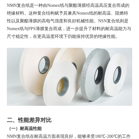
NMN复合纸是一种由Nomex纸与聚酯薄膜经高温高压复合而成的
绝缘材料。这种复合结构赋予其兼具Nomex纸的耐高温、阻燃特
性以及聚酯薄膜的高电气强度和良好机械性能。NSN复合纸则是
Nomex纸与PPS薄膜复合而成，进一步提升了材料的耐高温能力与
尺寸稳定性，在更高温度环境下仍能保持优异的绝缘性能。
二、性能差异对比
（一）耐高温性能
NMN复合纸在耐高温方面表现良好，能够承受180℃-200℃的工作