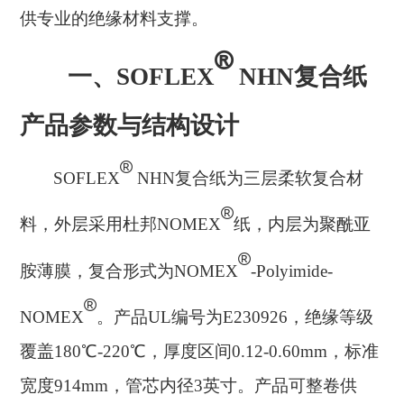
供专业的绝缘材料支撑。
®
一、
S
OFLEX
NHN复合纸
产品参数与结构设计
®
SOFLEX
NHN复合纸为三层柔软复合材
®
料，外层采用杜邦NOMEX
纸，内层为聚酰亚
®
胺薄膜，复合形式为
NOMEX
-Polyimide-
®
NOMEX
。产品
UL编号为E230926，绝缘等级
覆盖180℃-220℃，厚度区间0.12-0.60mm，标准
宽度914mm，管芯内径3英寸。产品可整卷供