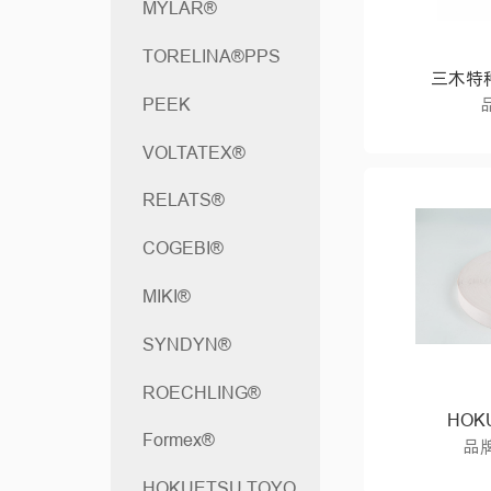
MYLAR®
TORELINA®PPS
三木特
PEEK
VOLTATEX®
RELATS®
COGEBI®
MIKI®
SYNDYN®
ROECHLING®
HOK
Formex®
品
HOKUETSU TOYO