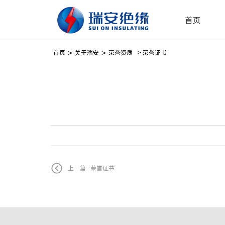
首页
>
>
首页
关于瑞安
荣誉资质
> 荣誉证书
上一篇 : 荣誉证书