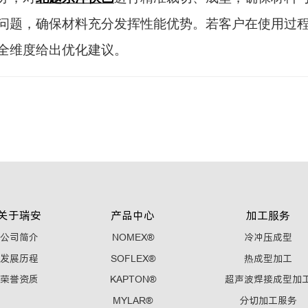
问题，确保材料充分发挥性能优势。若客户在使用过
全维度给出优化建议。
关于瑞安
产品中心
加工服务
公司简介
NOMEX®
冷冲压成型
发展历程
SOFLEX®
热成型加工
荣誉资质
KAPTON®
超声波焊接成型加
MYLAR®
分切加工服务