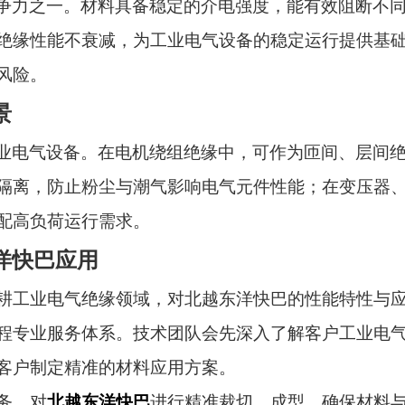
争力之一。材料具备稳定的介电强度，能有效阻断不
绝缘性能不衰减，为工业电气设备的稳定运行提供基
风险。
景
业电气设备。在电机绕组绝缘中，可作为匝间、层间
隔离，防止粉尘与潮气影响电气元件性能；在变压器
配高负荷运行需求。
洋快巴应用
深耕工业电气绝缘领域，对北越东洋快巴的性能特性与
程专业服务体系。技术团队会先深入了解客户工业电
客户制定精准的材料应用方案。
务，对
北越东洋快巴
进行精准裁切、成型，确保材料