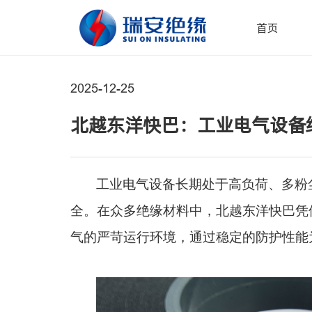
首页
2025-12-25
北越东洋快巴：工业电气设备
工业电气设备长期处于高负荷、多粉
全。在众多绝缘材料中，北越东洋快巴凭
气的严苛运行环境，通过稳定的防护性能